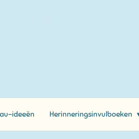
au-ideeën
Herinneringsinvulboeken